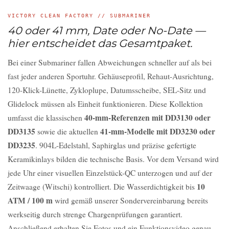
VICTORY CLEAN FACTORY // SUBMARINER
40 oder 41 mm, Date oder No-Date —
hier entscheidet das Gesamtpaket.
Bei einer Submariner fallen Abweichungen schneller auf als bei
fast jeder anderen Sportuhr. Gehäuseprofil, Rehaut-Ausrichtung,
120-Klick-Lünette, Zykloplupe, Datumsscheibe, SEL-Sitz und
Glidelock müssen als Einheit funktionieren. Diese Kollektion
40-mm-Referenzen mit DD3130 oder
umfasst die klassischen
DD3135
41-mm-Modelle mit DD3230 oder
sowie die aktuellen
DD3235
. 904L-Edelstahl, Saphirglas und präzise gefertigte
Keramikinlays bilden die technische Basis. Vor dem Versand wird
jede Uhr einer visuellen Einzelstück-QC unterzogen und auf der
10
Zeitwaage (Witschi) kontrolliert. Die Wasserdichtigkeit bis
ATM / 100 m
wird gemäß unserer Sondervereinbarung bereits
werkseitig durch strenge Chargenprüfungen garantiert.
Anschließend erhalten Sie Fotos und ein Funktionsvideo genau