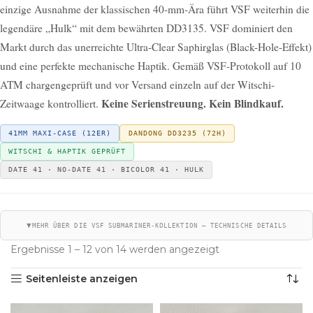
einzige Ausnahme der klassischen 40-mm-Ära führt VSF weiterhin die
legendäre „Hulk“ mit dem bewährten DD3135. VSF dominiert den
Markt durch das unerreichte Ultra-Clear Saphirglas (Black-Hole-Effekt)
und eine perfekte mechanische Haptik. Gemäß VSF-Protokoll auf 10
ATM chargengeprüft und vor Versand einzeln auf der Witschi-
Keine Serienstreuung. Kein Blindkauf.
Zeitwaage kontrolliert.
41MM MAXI-CASE (12ER)
DANDONG DD3235 (72H)
WITSCHI & HAPTIK GEPRÜFT
DATE 41 · NO-DATE 41 · BICOLOR 41 · HULK
▼
MEHR ÜBER DIE VSF SUBMARINER-KOLLEKTION — TECHNISCHE DETAILS
Start
Laden
Submariner
Ergebnisse 1 – 12 von 14 werden angezeigt
Seitenleiste anzeigen