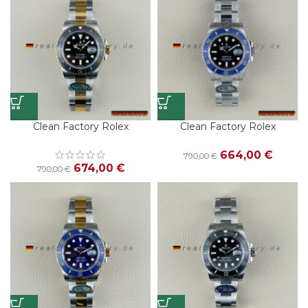
Clean Factory Rolex
Clean Factory Rolex
Submariner 126613LN |
Submariner 126619LB |
41mm Zweifarbig Schwarzes
41mm Cookie Monster |
664,00
€
790,00
€
Zifferblatt | Beste Replica
Premium Replica Uhr
674,00
€
790,00
€
Uhr