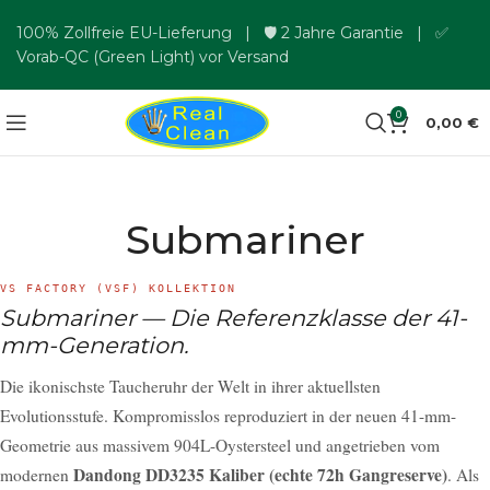
100% Zollfreie EU-Lieferung | 🛡️ 2 Jahre Garantie | ✅
Vorab-QC (Green Light) vor Versand
0
0,00
€
Submariner
VS FACTORY (VSF) KOLLEKTION
Submariner — Die Referenzklasse der 41-
mm-Generation.
Die ikonischste Taucheruhr der Welt in ihrer aktuellsten
Evolutionsstufe. Kompromisslos reproduziert in der neuen 41-mm-
Geometrie aus massivem 904L-Oystersteel und angetrieben vom
Dandong DD3235 Kaliber (echte 72h Gangreserve)
modernen
. Als