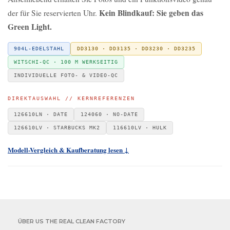
Kein Blindkauf: Sie geben das
der für Sie reservierten Uhr.
Green Light.
904L-EDELSTAHL
DD3130 · DD3135 · DD3230 · DD3235
WITSCHI-QC · 100 M WERKSEITIG
INDIVIDUELLE FOTO- & VIDEO-QC
DIREKTAUSWAHL // KERNREFERENZEN
126610LN · DATE
124060 · NO-DATE
126610LV · STARBUCKS MK2
116610LV · HULK
Modell-Vergleich & Kaufberatung lesen ↓
ÜBER US THE REAL CLEAN FACTORY