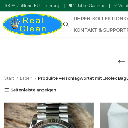
100% Zollfreie EU-Lieferung | 🛡️ 2 Jahre Garantie | ✅ Vora
UHREN-KOLLEKTION
K
KONTAKT & SUPPORT
Start
Laden
Produkte verschlagwortet mit „Rolex Bagu
Seitenleiste anzeigen