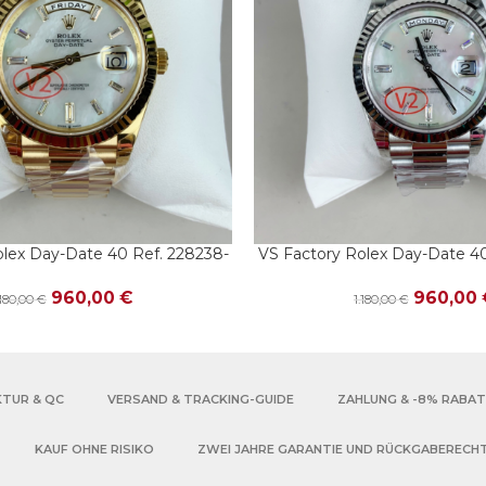
olex Day-Date 40 Ref. 228238-
VS Factory Rolex Day-Date 40
NKORB
IN DEN WARENKORB
gold Perlmutt Baguette –
0078 Weißgold Perlmutt 
Dandong 3255
Dandong 3255
960,00
€
960,00
.180,00
€
1.180,00
€
KTUR & QC
VERSAND & TRACKING-GUIDE
ZAHLUNG & -8% RABA
KAUF OHNE RISIKO
ZWEI JAHRE GARANTIE UND RÜCKGABERECH