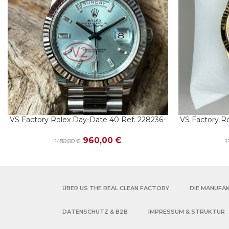
VS Factory Rolex Day-Date 40 Ref. 228236-
VS Factory R
IN DEN WARENKORB
IN DEN WARE
0006 Platin Eisblau Baguette – Dandong
0071 Gelb
3255
960,00
€
1.180,00
€
1
ÜBER US THE REAL CLEAN FACTORY
DIE MANUFA
DATENSCHUTZ & B2B
IMPRESSUM & STRUKTUR