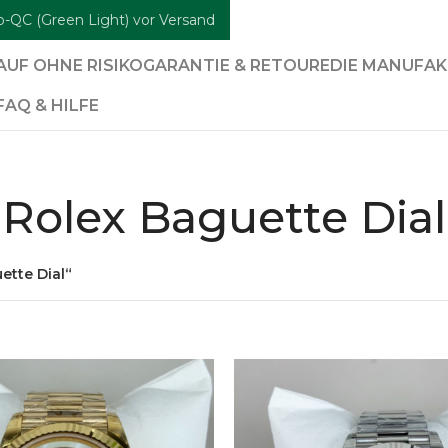
b-QC (Green Light) vor Versand
AUF OHNE RISIKO
GARANTIE & RETOURE
DIE MANUFA
FAQ & HILFE
Rolex Baguette Dial
ette Dial“