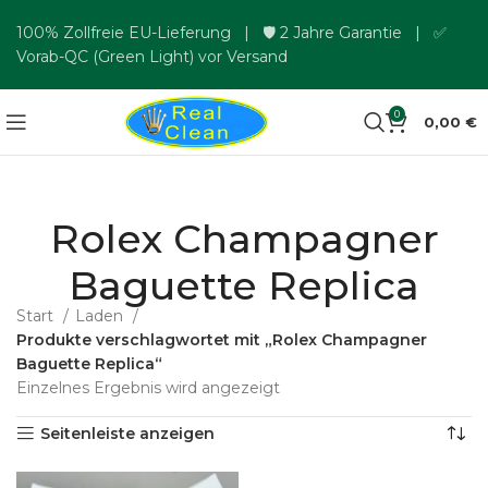
100% Zollfreie EU-Lieferung | 🛡️ 2 Jahre Garantie | ✅
Vorab-QC (Green Light) vor Versand
0
0,00
€
Rolex Champagner
Baguette Replica
Start
Laden
Produkte verschlagwortet mit „Rolex Champagner
Baguette Replica“
Einzelnes Ergebnis wird angezeigt
Seitenleiste anzeigen