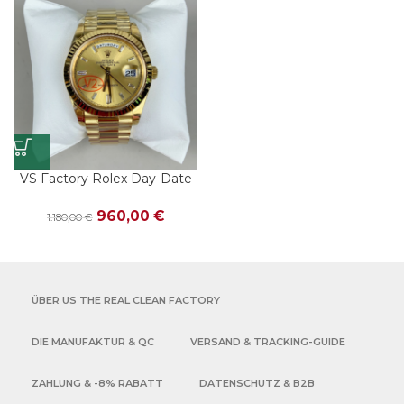
VS Factory Rolex Day-Date
40 Ref. 228238-0005
Gelbgold Champagner
960,00
€
1.180,00
€
Baguette – Dandong 3255
ÜBER US THE REAL CLEAN FACTORY
DIE MANUFAKTUR & QC
VERSAND & TRACKING-GUIDE
ZAHLUNG & -8% RABATT
DATENSCHUTZ & B2B