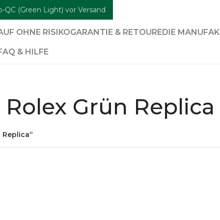
b-QC (Green Light) vor Versand
AUF OHNE RISIKO
GARANTIE & RETOURE
DIE MANUFA
FAQ & HILFE
Rolex Grün Replica
 Replica“