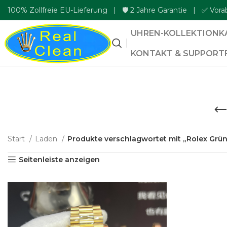
100% Zollfreie EU-Lieferung | 🛡️ 2 Jahre Garantie | ✅ Vora
UHREN-KOLLEKTION
K
KONTAKT & SUPPORT
Start
Laden
Produkte verschlagwortet mit „Rolex Grün
Seitenleiste anzeigen