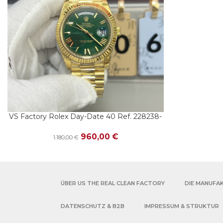
VS Factory Rolex Day-Date 40 Ref. 228238-
IN DEN WARENKORB
0061 Gelbgold Grün Roman – Dandong 3255
960,00
€
1.180,00
€
ÜBER US THE REAL CLEAN FACTORY
DIE MANUFA
DATENSCHUTZ & B2B
IMPRESSUM & STRUKTUR