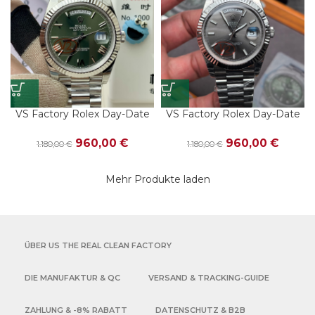
VS Factory Rolex Day-Date
VS Factory Rolex Day-Date
40 Ref. 228239-0033
40 Ref. 228239-0060
Weißgold Olivgrün Roman –
Weißgold Slate – Dandong
960,00
€
960,00
€
1.180,00
€
1.180,00
€
Dandong 3255
3255
Mehr Produkte laden
ÜBER US THE REAL CLEAN FACTORY
DIE MANUFAKTUR & QC
VERSAND & TRACKING-GUIDE
ZAHLUNG & -8% RABATT
DATENSCHUTZ & B2B