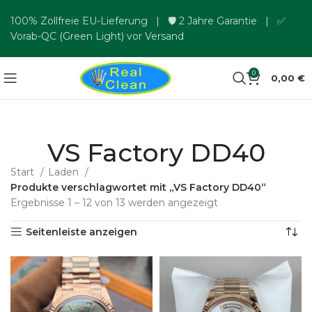
100% Zollfreie EU-Lieferung | 🛡️ 2 Jahre Garantie | ✅
Vorab-QC (Green Light) vor Versand
0
0,00
€
VS Factory DD40
Start
Laden
Produkte verschlagwortet mit „VS Factory DD40“
Ergebnisse 1 – 12 von 13 werden angezeigt
Seitenleiste anzeigen