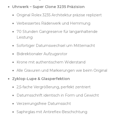
Edelstahl entspricht exakt den Rolex-Spezifikationen
inklusive Legierung.
Uhrwerk – Super Clone 3235 Präzision
Im Inneren arbeitet Clean Factorys Super Clone 3235
Original Rolex 3235 Architektur präzise repliziert
Uhrwerk, das den technischen Aufbau des Originals
Verbessertes Räderwerk und Hemmung
exakt nachbildet. Es integriert das verbesserte
Räderwerk und die 70-Stunden-Gangreserve, die
70 Stunden Gangreserve für langanhaltende
Rolex für aktuelle Datejust-Referenzen entwickelt
Leistung
hat. Der Datumswechsel erfolgt präzise und
Sofortiger Datumswechsel um Mitternacht
augenblicklich um Mitternacht – eine Disziplin, an der
Bidirektionaler Aufzugsrotor
viele Nachbauten scheitern. Das Aufziehen wirkt
geschmeidig und vermittelt den charakteristischen
Krone mit authentischem Widerstand
Widerstand, den Kenner mit echter Schweizer
Alle Gravuren und Markierungen wie beim Original
Mechanik verbinden.
Zyklop-Lupe & Glasperfektion
Die Zyklop-Lupe ist ein echtes Highlight: Clean
Factory erreicht die authentische 2,5-fache
2,5-fache Vergrößerung, perfekt zentriert
Vergrößerung bei perfekter Zentrierung. Die
Datumsschrift identisch in Form und Gewicht
Datumsziffern entsprechen in Form, Gewicht und
Druckdichte exakt dem Rolex-Original. Das
Verzerrungsfreie Datumssicht
Saphirglas verfügt über eine hochwertige Antireflex-
Saphirglas mit Antireflex-Beschichtung
Beschichtung und die lasergravierte Krone bei 6 Uhr,