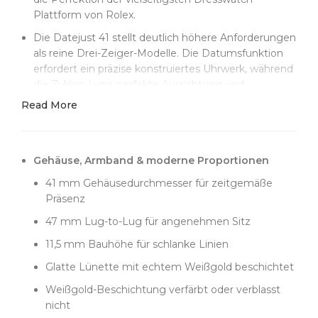
Plattform von Rolex.
Die Datejust 41 stellt deutlich höhere Anforderungen
als reine Drei-Zeiger-Modelle. Die Datumsfunktion
erfordert ein präzise konstruiertes Uhrwerk, während
die Zyklop-Lupe perfekte Ausrichtung und
Vergrößerung leisten muss. Viele Hersteller
Read More
scheitern hier – sie produzieren schiefe
Datumsscheiben oder Lupen, die verzerrt wirken.
Clean Factory hat viel Entwicklungszeit investiert,
Gehäuse, Armband & moderne Proportionen
um Mechanik und Optik so exakt zu reproduzieren,
dass die Uhr vom Original praktisch nicht zu
41 mm Gehäusedurchmesser für zeitgemäße
unterscheiden ist.
Präsenz
Das blaue Sunburst-Zifferblatt baut auf Clean
47 mm Lug-to-Lug für angenehmen Sitz
Factorys Expertise in der Farbentwicklung auf und
11,5 mm Bauhöhe für schlanke Linien
unterstreicht den eleganten Charakter der Datejust.
Dieser spezielle Blauton trifft genau die Balance:
Glatte Lünette mit echtem Weißgold beschichtet
modern genug für einen frischen Auftritt, aber stilvoll
Weißgold-Beschichtung verfärbt oder verblasst
genug für formelle Anlässe. Im Kunstlicht bleibt er
nicht
dezent und professionell, bei Tageslicht entfaltet er