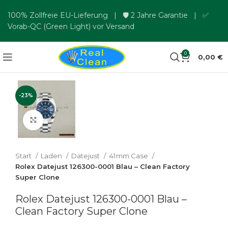
100% Zollfreie EU-Lieferung | 🛡️ 2 Jahre Garantie | ✅
Vorab-QC (Green Light) vor Versand
0
0,00
€
-23%
Zum Vergrößern klicken
Start
Laden
Datejust
41mm Case
Rolex Datejust 126300-0001 Blau – Clean Factory
Super Clone
Rolex Datejust 126300-0001 Blau –
Clean Factory Super Clone