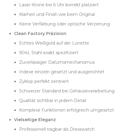
sauber in Originaltiefe platziert.
Laser-Krone bei 6 Uhr korrekt platziert
Die Gehäuseproportionen folgen Rolex’ moderner
Klarheit und Finish wie beim Original
Vision der Datejust: 41 mm Durchmesser, 47 mm
Keine Verfärbung oder optische Verzerrung
Lug-to-Lug und 11,5 mm Höhe – zeitgemäß ohne
den klassischen Charakter zu verlieren. Das Oyster-
Clean Factory Präzision
Band ergänzt das Gehäuse mit satinierten Außen-
Echtes Weißgold auf der Lünette
und polierten Mittelgliedern und wird vom
904L Stahl exakt spezifiziert
Oysterclasp mit Easylink-Verlängerung abgerundet.
Zuverlässiger Datumsmechanismus
Am Handgelenk zeigt sich die Vielseitigkeit: Das
blaue Zifferblatt harmoniert mit Business-Outfits
Indexe einzeln gesetzt und ausgerichtet
genauso wie mit legerer Kleidung. Die 100-Meter-
Zyklop perfekt zentriert
Wasserdichtigkeit sorgt für unbeschwerten Alltag,
und die 41 mm Größe passt perfekt in den
Schweizer Standard bei Gehäuseverarbeitung
modernen Stil ohne Überladen zu wirken. Die glatte
Qualität sichtbar in jedem Detail
Lünette hält das Erscheinungsbild angenehm
zurückhaltend und lässt die Farbe des Blatts
Komplexe Funktionen erfolgreich umgesetzt
sprechen.
Vielseitige Eleganz
Dort, wo viele Hersteller scheitern – bei
Professionell tragbar als Dresswatch
Datumsmechanismus, Lupenqualität und