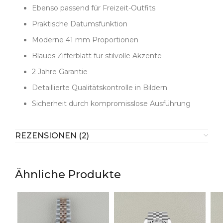
langlebiger Lünette – liefert Clean Factory
Ebenso passend für Freizeit-Outfits
Bestleistung. Die Liebe zum Detail resultiert in einer
Praktische Datumsfunktion
Datejust, die nicht nur optisch authentisch wirkt,
sondern auch im Alltag zuverlässig überzeugt. Für
Moderne 41 mm Proportionen
Sammler und Enthusiasten schließt sie die Lücke
Blaues Zifferblatt für stilvolle Akzente
zwischen luxuriösem Tragegefühl und praktischer
2 Jahre Garantie
Alltagstauglichkeit.
Detaillierte Qualitätskontrolle in Bildern
Sicherheit durch kompromisslose Ausführung
REZENSIONEN (2)
Ähnliche Produkte