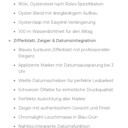
seine volle Tiefe, ohne je ins Verspielte abzudriften.
904L Oystersteel nach Rolex-Spezifikation
Besonderes Augenmerk lag auf der Zone um das
Oyster-Band mit dreigliedrigem Aufbau
Datumsfenster, wo gleichmäßige Bürstung und
Pigmentdichte besonders schwer umzusetzen sind.
Oysterclasp mit Easylink-Verlängerung
Die applizierten Indexe und der Druck des
100 m Wasserdichtheit für den Alltag
Zifferblatts erforderten ebenso viel Sorgfalt. Jeder
Zifferblatt, Zeiger & Datumsintegration
gelbgoldene Stundenmarker wird von Hand
Blaues Sunburst-Zifferblatt mit professioneller
ausgerichtet, einschließlich des verkürzten Index bei
Eleganz
3 Uhr. Die weißen Datumsscheiben sind mit
schweizer Ölfarben bedruckt, was für einheitliche
Applizierte Marker mit Datumsaussparung bei 3
Deckkraft und gleichbleibenden Farbton sorgt, ohne
Uhr
Grauschleier oder harte Kontraste.
Weiße Datumsscheiben für perfekte Lesbarkeit
Die glatte Lünette beweist Clean Factorys Anspruch
Schweizer Ölfarbe für einheitliche Druckqualität
an Langlebigkeit und authentische Materialien.
Anders als Plattierungen, die mit der Zeit verblassen,
Perfekte Ausrichtung aller Marker
wird hier echtes Weißgold aufgebracht, das
Zeiger mit authentischem Gewicht und Finish
dauerhaft seinen hellen Glanz bewahrt. Die Politur
liefert einen makellosen Spiegeleffekt, der das blaue
Chromalight-Leuchtmasse in Blau-Grün
Zifferblatt perfekt einrahmt. Das Gehäuse aus 904L-
Nahtlos integrierte Datumsfunktion