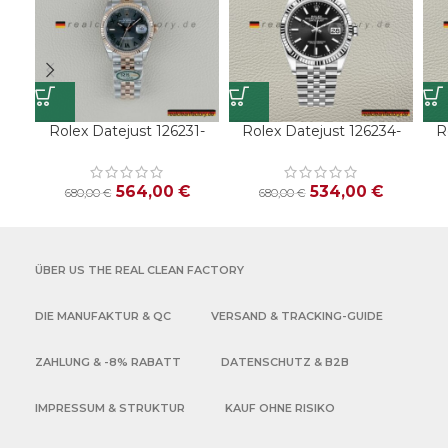
Rolex Datejust 126231-
Rolex Datejust 126234-
R
0029 – Grüne Palm-Motiv
0015 | Schwarzes
001
– Super Clone – Clean
Zifferblatt & Weißgold-
Factory
Lünette | Clean Factory
564,00
€
534,00
€
680,00
€
680,00
€
Super Clone
ÜBER US THE REAL CLEAN FACTORY
DIE MANUFAKTUR & QC
VERSAND & TRACKING-GUIDE
ZAHLUNG & -8% RABATT
DATENSCHUTZ & B2B
IMPRESSUM & STRUKTUR
KAUF OHNE RISIKO