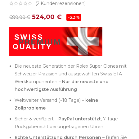
(
2
Kundenrezensionen)
524,00
€
680,00
€
-23%
Die neueste Generation der Rolex Super Clones mit
Schweizer Präzision und ausgewählten Swiss ETA
Werkkomponenten –
Nur die neueste und
hochwertigste Ausführung
Weltweiter Versand (~18 Tage) –
keine
Zollprobleme
Sicher & verifiziert –
PayPal unterstützt
, 7 Tage
Rückgaberecht bei ungetragenen Uhren
Echte Unterstützung durch Personen
– Rufen Sie