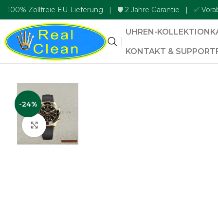
100% Zollfreie EU-Lieferung | 🛡️ 2 Jahre Garantie | ✅ Vora
UHREN-KOLLEKTION
K
KONTAKT & SUPPORT
-24%
Zum Vergrößern klicken