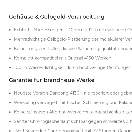
Die schwarze Cerachrom-Lünette
führt den Kontrast ko
mit echtem Gelbgold per molekularer Verbindung gefüllt, ni
Gehäuse & Gelbgold-Verarbeitung
Die Gehäusebearbeitung
zeigt dieselbe Disziplin. Clea
was jedoch Passgenauigkeit und Plattierungsqualität min
ausgerichtet sind.
Echte 1:1-Abmessungen – 40 mm × 12,4 mm wie beim Ori
Garantie für brandneue Werke:
Jede Uhr enthält ausschl
Mehrschichtige Gelbgold-Plattierung per molekularer Ver
versiegelt, frisch geölt, sofort einsatzbereit. Andere A
Keine Tungsten-Füller, die die Plattierungsqualität minde
Das Oysterflex-Band
ist ebenfalls kein Kompromiss. Dire
Komplett kompatibel mit Original 4130 Werken
ohne steif zu wirken. Die Gelbgold-Faltschließe rastet sa
100 m Wasserdichtigkeit durch hochwertige Dichtungen
Starten Sie den Chronographen und sehen Sie den Untersc
Rückstellen springt er exakt auf Null. Diese Präzision ist
Garantie für brandneue Werke
Qualitätskontrolle
bei dieser Kombination ist besonders 
jede Uhr unter Reinraumbedingungen montiert und einzel
Neueste Version Dandong 4130 – nie repariert oder gebr
Das Gesamtbild: tiefschwarzes Zifferblatt, warme Goldin
Werkseitig versiegelt mit frischer Schmierung und Kalibr
einfach teuer – es fühlt sich komplett, durchdacht und au
Keine günstigen Alternativwerke mit eingeschränkter L
Viele Hersteller können Schwarz oder Gold – aber beides 
Sanfter Chronographenlauf sichtbar gegen schwarzes Ziff
Wenn Sie eine Daytona wollen, die kompromisslosen Kontra
-6/+9 Sekunden Ganggenauigkeit mit 72 Stunden Gangr