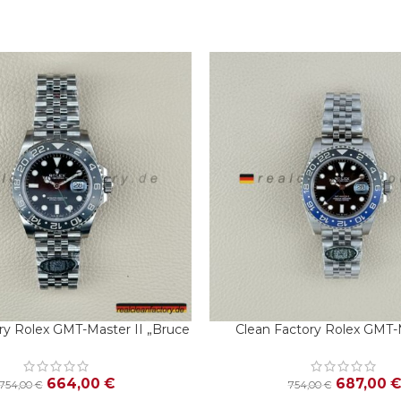
ry Rolex GMT-Master II „Bruce
Clean Factory Rolex GMT-M
RENKORB
IN DEN WARENKORB
126710GRNR | Schwarz-Graue
126710BLNR | V3 Batman |
Lünette
Armband
664,00
€
687,00
€
754,00
€
754,00
€