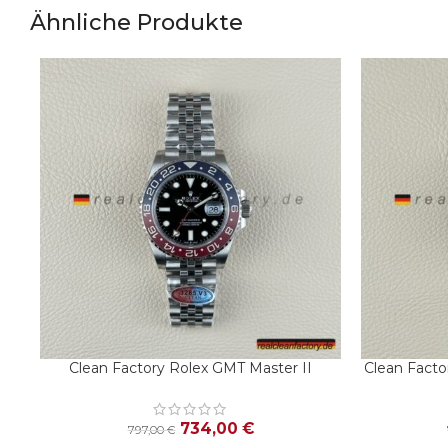
Ähnliche Produkte
Clean Factory Rolex GMT Master II
Clean Facto
IN DEN WARENKORB
IN DEN WA
126710BLRO-0001 | V3 Pepsi | Jubilee
Wayne“ | 
Armband
734,00
€
797,00
€