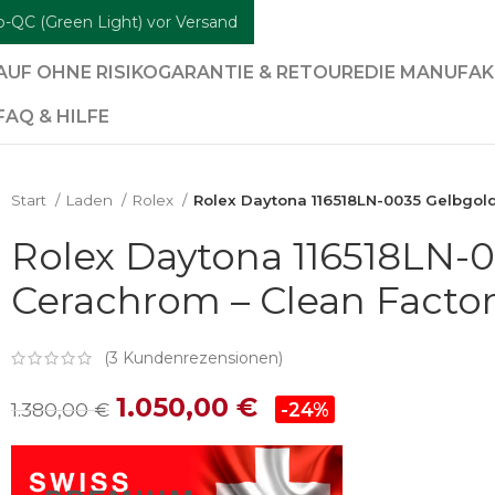
b-QC (Green Light) vor Versand
AUF OHNE RISIKO
GARANTIE & RETOURE
DIE MANUFA
FAQ & HILFE
Start
Laden
Rolex
Rolex Daytona 116518LN-0035 Gelbgol
Rolex Daytona 116518LN-
Cerachrom – Clean Factor
(
3
Kundenrezensionen)
1.050,00
€
1.380,00
€
-24%