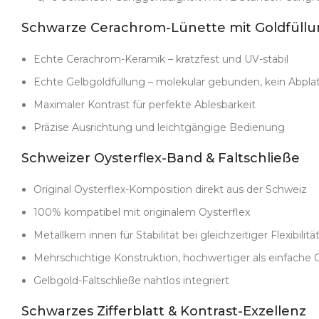
Abkürzungen. Keine recycelten Werke. Nur das volle Erle
Schwarze Cerachrom-Lünette mit Goldfüll
Echte Cerachrom-Keramik – kratzfest und UV-stabil
Echte Gelbgoldfüllung – molekular gebunden, kein Abpla
Maximaler Kontrast für perfekte Ablesbarkeit
Präzise Ausrichtung und leichtgängige Bedienung
Schweizer Oysterflex-Band & Faltschließe
Original Oysterflex-Komposition direkt aus der Schweiz
100% kompatibel mit originalem Oysterflex
Metallkern innen für Stabilität bei gleichzeitiger Flexibilitä
Mehrschichtige Konstruktion, hochwertiger als einfach
Gelbgold-Faltschließe nahtlos integriert
Schwarzes Zifferblatt & Kontrast-Exzellenz