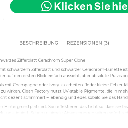
BESCHREIBUNG
REZENSIONEN (3)
hwarzes Zifferblatt Cerachrom Super Clone
mit schwarzem Zifferblatt und schwarzer Cerachrom-Lünette ist 
der auf den ersten Blick einfach aussieht, aber absolute Präzision
 als mit Champagne oder Ivory zu arbeiten. Jeder kleine Fehler fä
 zu wirken. Clean Factory nutzt UV-stabile Pigmente, die in me
 Licht dezent schimmert – lebendig und edel, sobald Sie das Ha
Hintergrund platziert. Sie reflektieren das Licht so, dass sie fa
fekt positioniert. Schon minimale Abweichungen wären sofort sic