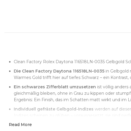
Clean Factory Rolex Daytona 116518LN-0035 Gelbgold Sc
Die Clean Factory Daytona 116518LN-0035
in Gelbgold 
Warmes Gold trifft hier auf tiefes Schwarz – ein Kontrast, 
Ein schwarzes Zifferblatt umzusetzen
ist völlig anders
gleichmäßig bleiben, ohne in Grau zu kippen oder stumpf
Ergebnis: Ein Finish, das im Schatten matt wirkt und im
Individuell gefräste Gelbgold-Indizes
werden auf diesem 
Indizes scheinen zu glühen – vorausgesetzt, sie sind per
Präzision.
Read More