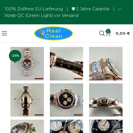
100% Zollfreie EU-Lieferung | 🛡️ 2 Jahre Garantie | ✅
Vorab-QC (Green Light) vor Versand
0
0,00
€
-24%