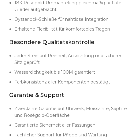
18K Roségold-Ummantelung gleichmäßig auf alle
perfekte Integration von Lünette, Gehäuse und
Glieder aufgebracht
Armband sowie volle Kompatibilität mit originalen
Oysterlock-Schließe für nahtlose Integration
Rolex-Komponenten sichergestellt.
Erhaltene Flexibilität für komfortables Tragen
Sogar das Armband erfordert höchste Präzision.
Jedes Glied wird so plattiert, dass es exakt den Ton
Besondere Qualitätskontrolle
des Gehäuses trifft, ohne sichtbare Übergänge. Die
Oysterlock-Schließe schließt mit einem satten Klick
Jeder Stein auf Reinheit, Ausrichtung und sicheren
und vermittelt Substanz ohne Steifigkeit, damit Sie
Sitz geprüft
sie den ganzen Tag angenehm tragen können.
Wasserdichtigkeit bis 100M garantiert
Die Qualitätskontrolle ist kompromisslos. Jeder Stein
wird unter Vergrößerung auf Ausrichtung, Reinheit
Farbkonsistenz aller Komponenten bestätigt
und sicheren Sitz geprüft. Jedes Exemplar wird auf
100 Meter Wasserdichtigkeit getestet, um die
Garantie & Support
Dichtigkeit trotz der hunderten Fassungen zu
garantieren. Vibrationssimulationen und finale
Zwei Jahre Garantie auf Uhrwerk, Moissanite, Saphire
Druckproben am Zifferblatt stellen sicher, dass die
und Roségold-Oberfläche
Präsentation makellos und die Funktion zuverlässig
Garantierte Sicherheit aller Fassungen
bleibt.
Fachlicher Support für Pflege und Wartung
Die meisten Hersteller meiden Regenbogen-