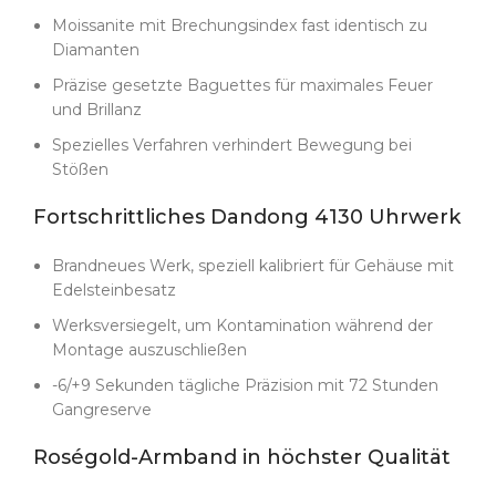
Galvanotechnik aufgebracht. Das erzeugt eine
Moissanite mit Brechungsindex fast identisch zu
gleichmäßige, langlebige Oberfläche, die über Jahre
Diamanten
gegen Anlaufen resistent ist. Jeder
Produktionsschritt wird so gesteuert, dass Brillanz
Präzise gesetzte Baguettes für maximales Feuer
von Saphiren und Moissaniten niemals beeinträchtigt
und Brillanz
wird.
Spezielles Verfahren verhindert Bewegung bei
Die Zuverlässigkeit des Uhrwerks ist bei diesem
Stößen
Modell entscheidend. Jeder Ruck im Chronographen
Fortschrittliches Dandong 4130 Uhrwerk
wäre sofort gegen die lebendige Lünette und das
funkelnde Gehäuse sichtbar. Deshalb nutzt jede
Daytona Rainbow
nur brandneue Dandong 4130
Brandneues Werk, speziell kalibriert für Gehäuse mit
Uhrwerke
– niemals überarbeitete oder ältere
Edelsteinbesatz
Versionen. Jedes Werk wird werkseitig versiegelt,
Werksversiegelt, um Kontamination während der
frisch geölt, auf -6/+9 Sekunden pro Tag kalibriert
Montage auszuschließen
und mit einer eindeutigen Seriennummer versehen,
-6/+9 Sekunden tägliche Präzision mit 72 Stunden
die in unseren Produktionsunterlagen nachverfolgt
Gangreserve
werden kann.
Die Gehäusemaße bleiben vollständig
Roségold-Armband in höchster Qualität
authentisch:
40 mm × 12,4 mm, ohne Wolfram-
Füllstoffe, die die Toleranzen verfälschen. So ist die