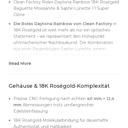
Clean Factory Rolex Daytona Rainbow 18K Roségold
Baguette Moissanite & Saphir-Lünette 1:1 Super
Clone
Die Rolex Daytona Rainbow von Clean Factory
in
18K Roségold ist weit mehr als nur ein optisches
Statement – sie repräsentiert den Höhepunkt
uhrmacherischer Nachbaukunst. Die Kombination
aus einer Regenbogen-Saphir-Lünette, einem
vollständig mit Baguette-Moissaniten besetzten
Gehäuse und dem brandneuen Dandong 4130
Read More
Uhrwerk bringt jeden Aspekt der Fertigung an seine
Grenzen.
Jeder der 36 baguettegeschliffenen Saphire in der
Gehäuse & 18K Roségold-Komplexität
Lünette wird einzeln von spezialisierten
Farblieferanten bezogen. Die Steine werden in
Präzise CNC-Fertigung nach echten
40 mm × 12,4
farblich abgestimmten Chargen sorgfältig kuratiert,
mm
Abmessungen trotz umfangreicher
um einen nahtlosen Verlauf von Rot über Orange,
Edelsteinfassung
Gelb, Grün, Blau bis Violett zu schaffen. Anders als
18K Roségold-Molekularbindung für dauerhafte
die meisten Repliken, die gemischte Steine
Authentizität und Haltbarkeit
verwenden, wählt Clean Factory jedes Saphirstück