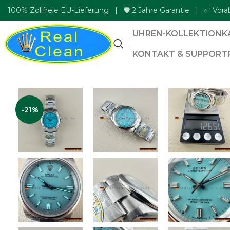
100% Zollfreie EU-Lieferung | 🛡️ 2 Jahre Garantie | ✅ Vora
UHREN-KOLLEKTION
K
KONTAKT & SUPPORT
-21%