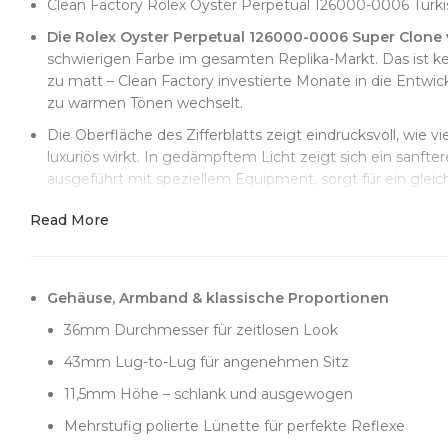
Clean Factory Rolex Oyster Perpetual 126000-0006 Türki
Die Rolex Oyster Perpetual 126000-0006 Super Clone 
schwierigen Farbe im gesamten Replika-Markt. Das ist kein
zu matt – Clean Factory investierte Monate in die Entwic
zu warmen Tönen wechselt.
Die Oberfläche des Zifferblatts zeigt eindrucksvoll, wie v
luxuriös wirkt. In gedämpftem Licht zeigt sich ein sanfte
ausgeführt mit speziellem Equipment, sorgt für ein glei
Auch die applizierten Marker und der Zifferblattdruck er
Read More
mit dem changierenden Zifferblatt zusammenspielt. Die
dem Gleichgewicht zu wirken. Der Druck auf Türkis ist b
Verlaufen oder Flecken schaffen. Unter der Lupe stimmen
Gehäuse, Armband & klassische Proportionen
Die Proportionen des 36mm Gehäuses sind sorgfältig ge
36mm Durchmesser für zeitlosen Look
11,5mm Höhe sitzt die Uhr ausgewogen und angenehm an u
zu steuern und das Zifferblatt sauber zu rahmen. Vertika
43mm Lug-to-Lug für angenehmen Sitz
nichts unsauber wirkt.
11,5mm Höhe – schlank und ausgewogen
Auch das Werk setzt Maßstäbe. Der Super Clone 3230 ist
Mehrstufig polierte Lünette für perfekte Reflexe
bietet echte 70 Stunden Gangreserve. Die Brücken und der