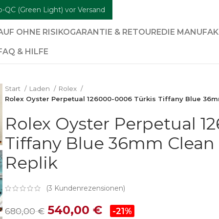
b-QC (Green Light) vor Versand
AUF OHNE RISIKO
GARANTIE & RETOURE
DIE MANUFA
FAQ & HILFE
Start
Laden
Rolex
Rolex Oyster Perpetual 126000-0006 Türkis Tiffany Blue 36m
Rolex Oyster Perpetual 1
Tiffany Blue 36mm Clean 
Replik
(
3
Kundenrezensionen)
540,00
€
680,00
€
-21%