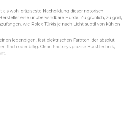
lt als wohl präziseste Nachbildung dieser notorisch
Hersteller eine unüberwindbare Hürde. Zu grünlich, zu grell,
ufangen, wie Rolex-Türkis je nach Licht subtil von kühlen
 einen lebendigen, fast elektrischen Farbton, der absolut
 flach oder billig. Clean Factorys präzise Bürsttechnik,
at.
 von Hand veredelt und so ausgerichtet, dass er harmonisch
rksamkeit, um vor dem kräftigen Hintergrund nicht aus
hweizer Ölfarben, die klare, deckende weiße Schrift ohne
 echten Rolex-Zifferblättern überein.
n, kleinere wirken oft gedrängt. Mit 43mm Lug-to-Lug und
d in mehreren Stufen perfektioniert, um Reflexe gezielt
 Übergangsschärfe, die bei Türkis entscheidend ist, damit
nalen Eigenschaften der Rolex Chronergy-Hemmung nach und
 exakt so an wie beim Original.