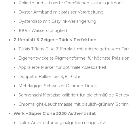
Polierte und satinierte Oberflächen sauber getrennt
Weitere Details unterstreichen den hohen Anspruch: Das Sa
Leuchtkraft des Zifferblatts ohne Verzerrung. Das Oyster-
Oyster-Armband mit präziser Verarbeitung
Widerstand. Die Easylink-Verlängerung sorgt für bequem
Oysterclasp mit Easylink-Verlängerung
Am Handgelenk wirkt das türkisfarbene Zifferblatt überr
100m Wasserdichtigkeit
übertrieben zu wirken. Mit 100m Wasserdichtigkeit und ro
Zifferblatt & Zeiger – Türkis-Perfektion
Neben einer echten Rolex ist Clean Factorys türkises Ziff
Studien und konsequente Optimierung. Während viele ander
Türkis Tiffany Blue Zifferblatt mit originalgetreuem Fa
Farbgenauigkeit, die anspruchsvolle Sammler sofort erke
Eigenentwickelte Pigmentformel für höchste Präzisio
Applizierte Marker für optimale Ablesbarkeit
Doppelte Balken bei 3, 6, 9 Uhr
Mehrlagiger Schweizer Ölfarben-Druck
Sonnenschliff präzise kalibriert für gleichmäßige Reflex
Chromalight-Leuchtmasse mit bläulich-grünem Schi
Werk – Super Clone 3230 Authentizität
Rolex-Architektur originalgetreu umgesetzt