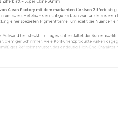
s Zifferblatt – Super Clone 36mm
von Clean Factory mit dem markanten türkisen Zifferblatt
gi
 einfaches Hellblau – der richtige Farbton war für alle anderen 
klung einer speziellen Pigmentformel, um exakt die Nuancen einz
iel Aufwand hier steckt. Im Tageslicht entfaltet der Sonnenschliff
rer, cremiger Schimmer. Viele Konkurrenzprodukte wirken dagegen
chmäßiges Reflexionsmuster, das eindeutig High-End-Charakter h
fordern Disziplin. Jeder gelbgoldene Stundenmarker wird einzeln
 doppelten Balken bei 3, 6 und 9 Uhr bekamen besondere Aufme
esonders anspruchsvoll – Clean Factory verwendet mehrlagige Sc
 Schriften, Abstände und die Textur des Tampondrucks exakt mit
wählt. Größere Durchmesser könnten die Farbe dominieren lasse
nterschiedlich großen Handgelenken. Die polierte Lünette wir
l gebürstete Gehäuseseiten gehen in polierte Flächen über – eine
 nicht nur äußerlich korrekt, sondern bildet auch die funktio
 Rotor sind korrekt graviert und veredelt, der Aufzug fühlt sich