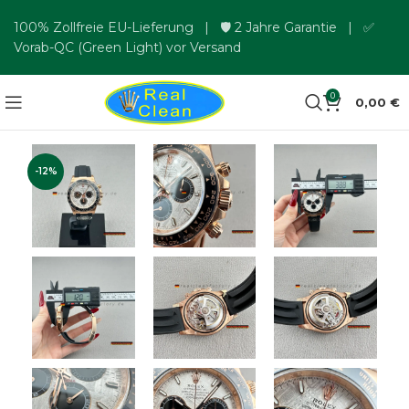
100% Zollfreie EU-Lieferung | 🛡️ 2 Jahre Garantie | ✅
Vorab-QC (Green Light) vor Versand
0
0,00
€
-12%