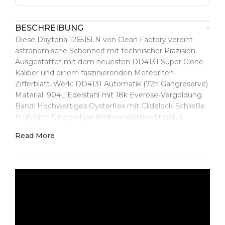
BESCHREIBUNG
Diese Daytona 126515LN von Clean Factory vereint
astronomische Schönheit mit technischer Präzision.
Ausgestattet mit dem neuesten DD4131 Super Clone
Kaliber und einem faszinierenden Meteoriten-
Zifferblatt. Werk: DD4131 Automatik (72h Gangreserve)
Material: 904L Edelstahl mit 18k Everose-Vergoldung
Band: Hochwertiges Oysterflex mit Glidelock-Schließe
Highlight: Einzigartige Widmanstätten-Struktur
Read More