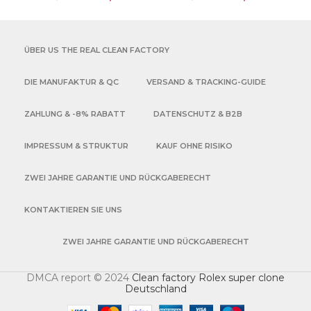
Chronograph waterproof
Hilfszifferblätter Gelbgold
Best replica 4131
– Dandong 4131 |
Movement
Moissanit
ÜBER US THE REAL CLEAN FACTORY
DIE MANUFAKTUR & QC
VERSAND & TRACKING-GUIDE
ZAHLUNG & -8% RABATT
DATENSCHUTZ & B2B
IMPRESSUM & STRUKTUR
KAUF OHNE RISIKO
ZWEI JAHRE GARANTIE UND RÜCKGABERECHT
KONTAKTIEREN SIE UNS
ZWEI JAHRE GARANTIE UND RÜCKGABERECHT
DMCA report © 2024
Clean factory Rolex super clone
Deutschland