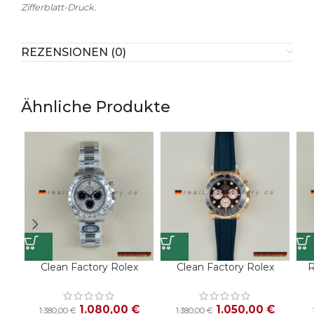
Zifferblatt-Druck.
REZENSIONEN (0)
Ähnliche Produkte
Clean Factory Rolex
Clean Factory Rolex
R
Daytona 126509-0003
Daytona 126518LN-0006
Grey Panda Dial White
Schwarz Diamant
Zif
Gold Bezel Super Clone
Zifferblatt Champagner
1.080,00
€
1.050,00
€
1.380,00
€
1.380,00
€