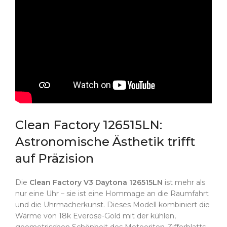
Clean Factory 126515LN:
Astronomische Ästhetik trifft
auf Präzision
Die
Clean Factory V3 Daytona 126515LN
ist mehr als
nur eine Uhr – sie ist eine Hommage an die Raumfahrt
und die Uhrmacherkunst. Dieses Modell kombiniert die
Wärme von 18k Everose-Gold mit der kühlen,
geometrischen Schönheit des Meteoriten-Zifferblatts.